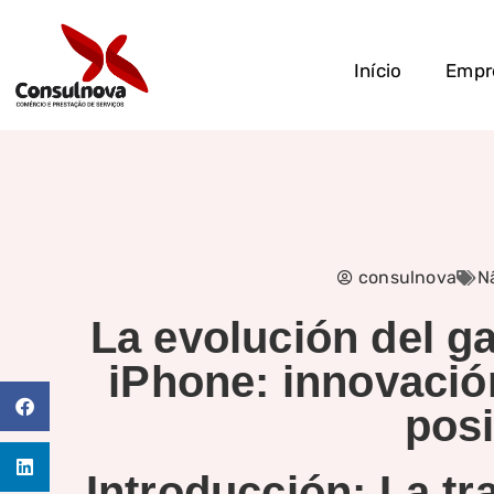
Início
Empr
consulnova
N
La evolución del ga
iPhone: innovació
posi
Introducción: La tr