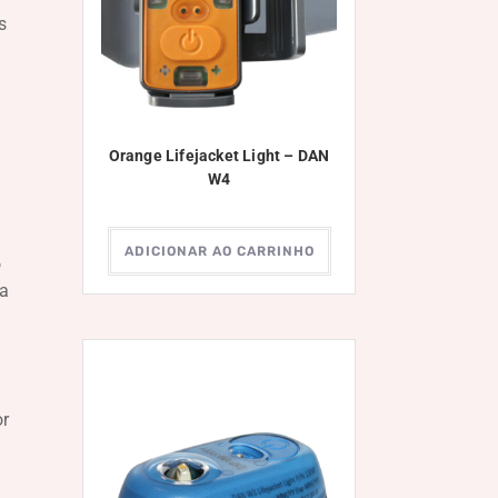
s
Orange Lifejacket Light – DAN
W4
ADICIONAR AO CARRINHO
o
ia
or