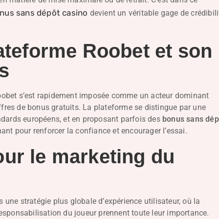
nus sans dépôt casino
devient un véritable gage de crédibili
lateforme Roobet et son
s
Roobet s’est rapidement imposée comme un acteur dominant
res de bonus gratuits. La plateforme se distingue par une
ndards européens, et en proposant parfois des
bonus sans dép
ant pour renforcer la confiance et encourager l’essai.
our le marketing du
ne stratégie plus globale d’expérience utilisateur, où la
a responsabilisation du joueur prennent toute leur importance.