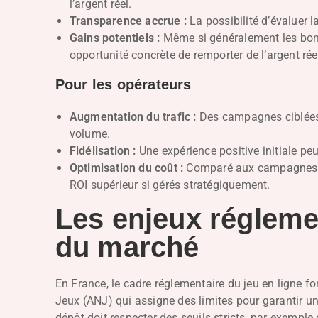
l’argent réel.
Transparence accrue :
La possibilité d’évaluer la 
Gains potentiels :
Même si généralement les bonus
opportunité concrète de remporter de l’argent rée
Pour les opérateurs
Augmentation du trafic :
Des campagnes ciblées
volume.
Fidélisation :
Une expérience positive initiale peu
Optimisation du coût :
Comparé aux campagnes de 
ROI supérieur si gérés stratégiquement.
Les enjeux réglement
du marché
En France, le cadre réglementaire du jeu en ligne f
Jeux (ANJ) qui assigne des limites pour garantir u
dépôt doit respecter des seuils stricts, par exemple