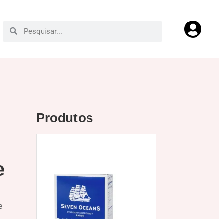
Produtos
e
e