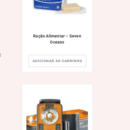
Ração Alimentar – Seven
Oceans
t
ADICIONAR AO CARRINHO