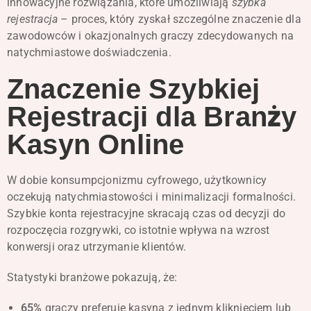
innowacyjne rozwiązania, które umożliwiają
szybka
rejestracja
– proces, który zyskał szczególne znaczenie dla
zawodowców i okazjonalnych graczy zdecydowanych na
natychmiastowe doświadczenia.
Znaczenie Szybkiej
Rejestracji dla Branży
Kasyn Online
W dobie konsumpcjonizmu cyfrowego, użytkownicy
oczekują natychmiastowości i minimalizacji formalności.
Szybkie konta rejestracyjne skracają czas od decyzji do
rozpoczęcia rozgrywki, co istotnie wpływa na wzrost
konwersji oraz utrzymanie klientów.
Statystyki branżowe pokazują, że:
65%
graczy preferuje kasyna z jednym kliknięciem lub