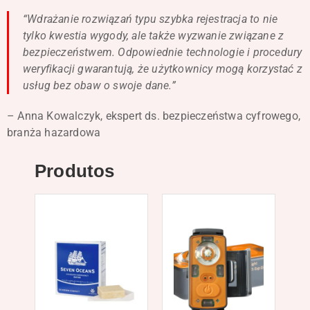
“Wdrażanie rozwiązań typu szybka rejestracja to nie
tylko kwestia wygody, ale także wyzwanie związane z
bezpieczeństwem. Odpowiednie technologie i procedury
weryfikacji gwarantują, że użytkownicy mogą korzystać z
usług bez obaw o swoje dane.”
– Anna Kowalczyk, ekspert ds. bezpieczeństwa cyfrowego,
branża hazardowa
Produtos