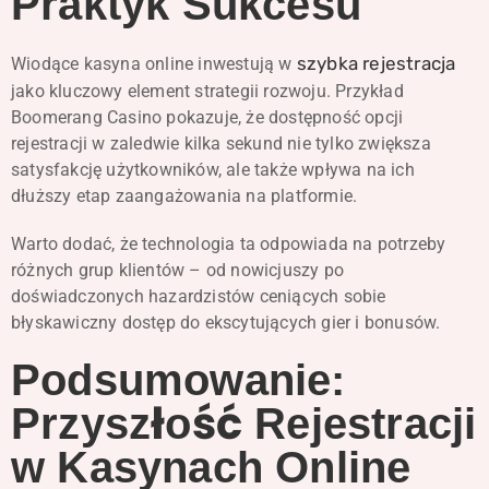
Praktyk Sukcesu
szybka rejestracja
Wiodące kasyna online inwestują w
jako kluczowy element strategii rozwoju. Przykład
Boomerang Casino pokazuje, że dostępność opcji
rejestracji w zaledwie kilka sekund nie tylko zwiększa
satysfakcję użytkowników, ale także wpływa na ich
dłuższy etap zaangażowania na platformie.
Warto dodać, że technologia ta odpowiada na potrzeby
różnych grup klientów – od nowicjuszy po
doświadczonych hazardzistów ceniących sobie
błyskawiczny dostęp do ekscytujących gier i bonusów.
Podsumowanie:
Przyszłość Rejestracji
w Kasynach Online