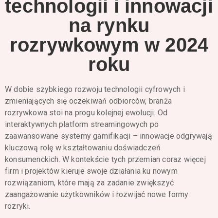
technologii i innowacji
na rynku
rozrywkowym w 2024
roku
W dobie szybkiego rozwoju technologii cyfrowych i
zmieniających się oczekiwań odbiorców, branża
rozrywkowa stoi na progu kolejnej ewolucji. Od
interaktywnych platform streamingowych po
zaawansowane systemy gamifikacji – innowacje odgrywają
kluczową rolę w kształtowaniu doświadczeń
konsumenckich. W kontekście tych przemian coraz więcej
firm i projektów kieruje swoje działania ku nowym
rozwiązaniom, które mają za zadanie zwiększyć
zaangażowanie użytkowników i rozwijać nowe formy
rozryki.