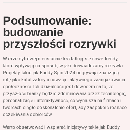
Podsumowanie:
budowanie
przyszłości rozrywki
W erze cyfrowej nieustannie kształtują się nowe trendy,
które wpływają na sposób, w jaki doświadczamy rozrywki.
Projekty takie jak Buddy Spin 2024 odgrywają znaczącą
rolę jako katalizatory innowacji i aktywnego zaangażowania
społeczności. Ich działalność jest dowodem na to, że
przyszłość branży będzie zdominowana przez technologię,
personalizację i interaktywność, co wymusza na firmach i
twórcach ciągłe doskonalenie ofert, aby zaspokoić rosnące
oczekiwania odbiorców.
Warto obserwować i wspierać inicjatywy takie jak Buddy