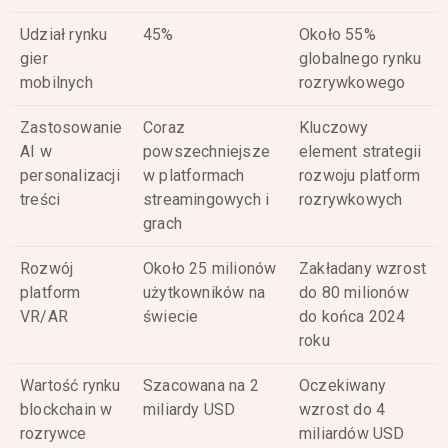
Udział rynku
45%
Około 55%
gier
globalnego rynku
mobilnych
rozrywkowego
Zastosowanie
Coraz
Kluczowy
AI w
powszechniejsze
element strategii
personalizacji
w platformach
rozwoju platform
treści
streamingowych i
rozrywkowych
grach
Rozwój
Około 25 milionów
Zakładany wzrost
platform
użytkowników na
do 80 milionów
VR/AR
świecie
do końca 2024
roku
Wartość rynku
Szacowana na 2
Oczekiwany
blockchain w
miliardy USD
wzrost do 4
rozrywce
miliardów USD