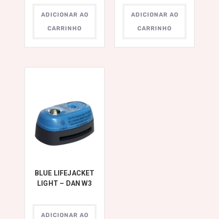
ADICIONAR AO
ADICIONAR AO
CARRINHO
CARRINHO
BLUE LIFEJACKET
LIGHT – DAN W3
ADICIONAR AO