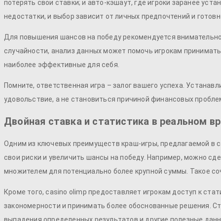
потерять свои ставки; и авто-кэшаут, где игроки заранее ус
недостатки, и выбор зависит от личных предпочтений и готовно
Для повышения шансов на победу рекомендуется внимательно 
случайности, анализ данных может помочь игрокам принимать
наиболее эффективные для себя.
Помните, ответственная игра – залог вашего успеха. Устанавл
удовольствие, а не становиться причиной финансовых пробле
Двойная ставка и статистика в реальном в
Одним из ключевых преимуществ краш-игры, предлагаемой в
c
свои риски и увеличить шансы на победу. Например, можно сд
множителем для потенциально более крупной суммы. Такое со
Кроме того,
casino olimp
предоставляет игрокам доступ к стат
закономерности и принимать более обоснованные решения. Ст
выпадения определенных результатов и другие полезные данн