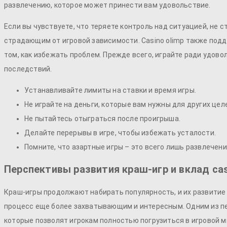
развлечению, которое может принести вам удовольствие.
Если вы чувствуете, что теряете контроль над ситуацией, н
страдающим от игровой зависимости.
Casino olimp
также подд
том, как избежать проблем. Прежде всего, играйте ради удово
последствий.
Устанавливайте лимиты на ставки и время игры.
Не играйте на деньги, которые вам нужны для других цел
Не пытайтесь отыграться после проигрыша.
Делайте перерывы в игре, чтобы избежать усталости.
Помните, что азартные игры – это всего лишь развлечени
Перспективы развития краш-игр и вклад cas
Краш-игры продолжают набирать популярность, и их развитие 
процесс еще более захватывающим и интересным. Одним из пе
которые позволят игрокам полностью погрузиться в игровой м