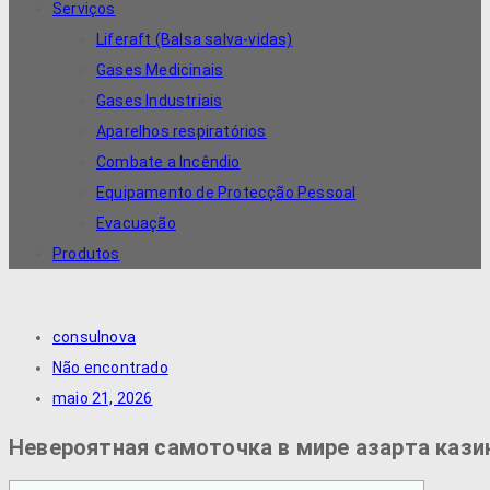
Serviços
Liferaft (Balsa salva-vidas)
Gases Medicinais
Gases Industriais
Aparelhos respiratórios
Combate a Incêndio
Equipamento de Protecção Pessoal
Evacuação
Produtos
consulnova
Não encontrado
maio 21, 2026
Невероятная самоточка в мире азарта каз