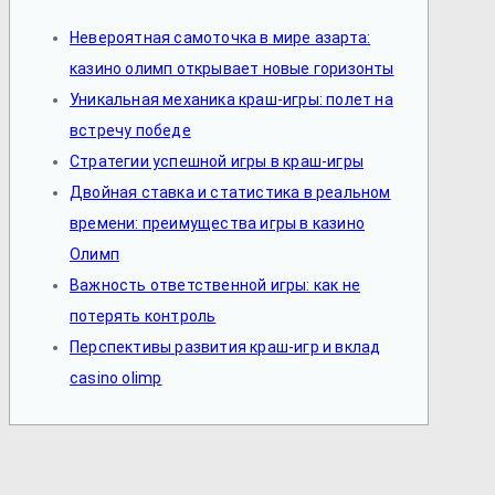
Невероятная самоточка в мире азарта:
казино олимп открывает новые горизонты
Уникальная механика краш-игры: полет на
встречу победе
Стратегии успешной игры в краш-игры
Двойная ставка и статистика в реальном
времени: преимущества игры в казино
Олимп
Важность ответственной игры: как не
потерять контроль
Перспективы развития краш-игр и вклад
casino olimp