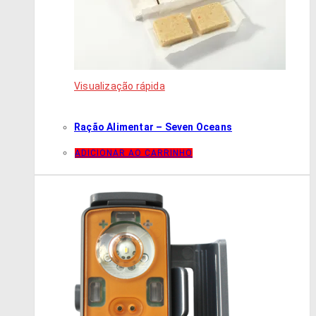
Visualização rápida
Ração Alimentar – Seven Oceans
ADICIONAR AO CARRINHO