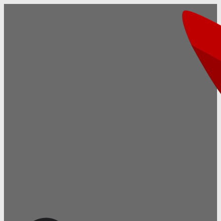
Ir
para
o
conteúdo