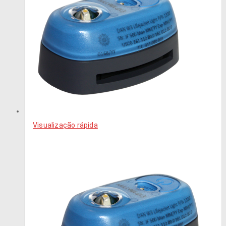
Visualização rápida