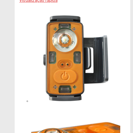
Visualização rápida