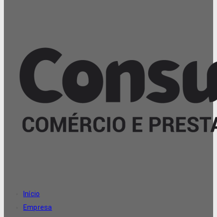
Início
Empresa